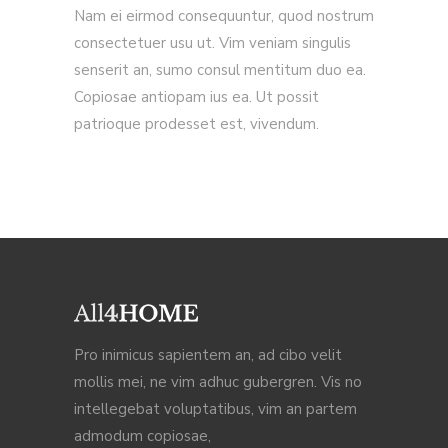
Nam ei eirmod consequuntur, quod nostrum
consectetuer usu ut. Vim veniam singulis
senserit an, sumo consul mentitum duo ea.
Copiosae antiopam ius ea. Ut possit
patrioque prodesset est, vivendum.
Pro inimicus sapientem an, ad cibo velit
mollis mei, ne vim adhuc gubergren. Vis no
intellegebat voluptatibus, vim an partem
admodum copiosae,