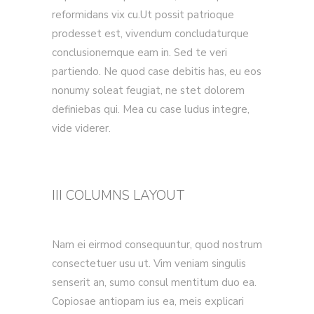
reformidans vix cu.Ut possit patrioque
prodesset est, vivendum concludaturque
conclusionemque eam in. Sed te veri
partiendo. Ne quod case debitis has, eu eos
nonumy soleat feugiat, ne stet dolorem
definiebas qui. Mea cu case ludus integre,
vide viderer.
III COLUMNS LAYOUT
Nam ei eirmod consequuntur, quod nostrum
consectetuer usu ut. Vim veniam singulis
senserit an, sumo consul mentitum duo ea.
Copiosae antiopam ius ea, meis explicari