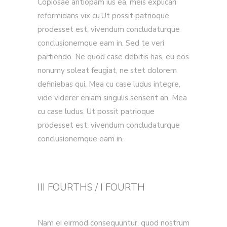
Copiosae antiopam ius ea, meis explicari
reformidans vix cu.Ut possit patrioque
prodesset est, vivendum concludaturque
conclusionemque eam in. Sed te veri
partiendo. Ne quod case debitis has, eu eos
nonumy soleat feugiat, ne stet dolorem
definiebas qui. Mea cu case ludus integre,
vide viderer eniam singulis senserit an. Mea
cu case ludus. Ut possit patrioque
prodesset est, vivendum concludaturque
conclusionemque eam in.
III FOURTHS / I FOURTH
Nam ei eirmod consequuntur, quod nostrum