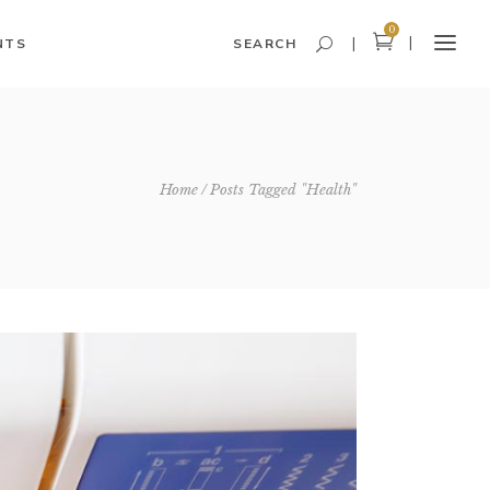
0
NTS
SEARCH
Headings and Highlights
Home
Posts Tagged "Health"
Columns
Dropcaps
Blockquote
Icon With Text
Icon List Item
Custom Font